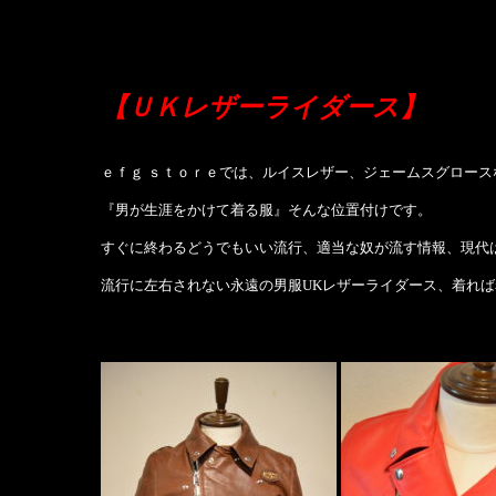
【ＵＫレザーライダース】
ｅｆｇ ｓｔｏｒｅでは、ルイスレザー、ジェームスグロー
『男が生涯をかけて着る服』そんな位置付けです。
すぐに終わるどうでもいい流行、適当な奴が流す情報、現代
流行に左右されない永遠の男服UKレザーライダース、着れ