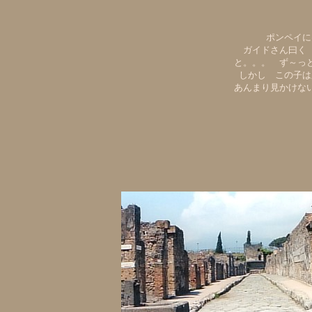
ポンペイに
ガイドさん曰く
と。。。 ず～っ
しかし この子は
あんまり見かけな