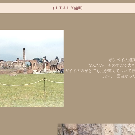
（ＩＴＡＬＹ編Ⅲ）
ポンペイの遺跡
なんだか ものすごく大
ガイドの方がとても足が速くてついて
しかし 面白かった