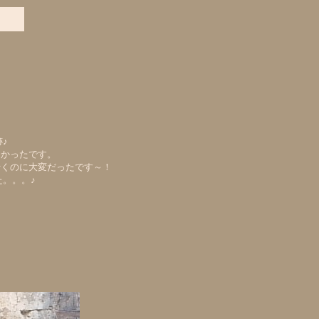
♪
きかったです。
行くのに大変だったです～！
。。。♪