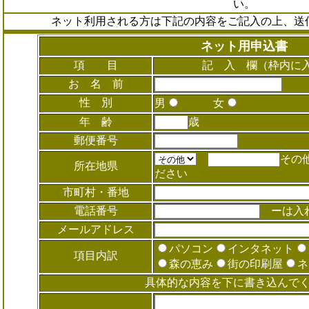
い。
ネット利用される方は下記の内容をご記入の上、送
ネット用申込書
項 目
記 入 欄（枠内に
お 名 前
性 別
男
女
年 齢
歳
郵便番号
その
所在地県
ださい
市町村・番地
電話番号
ーは入れ
メールアドレス
パソコン
インタネット
項目内訳
森の恵み
街の印刷屋
ネ
具体的な内容を下に書き込んで