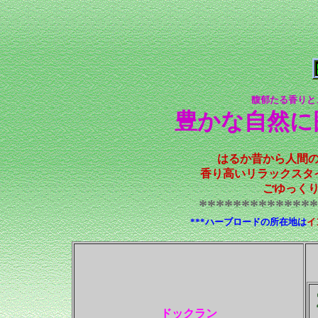
馥郁たる香りと
豊かな自然に
はるか昔から人間
香り高いリラックスタ
ごゆっく
**************
***
ハーブロードの所在地は
イ
ドックラン