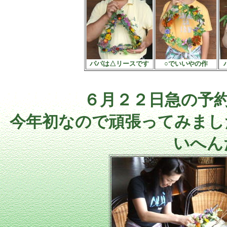
パパは△リースです
○でいいやの作
６月２２日急の予
今年初なので頑張ってみまし
いへん