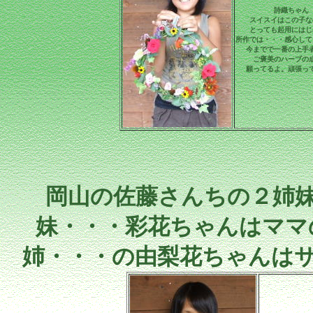
詩織ちゃん
スイスイはこの子な
とっても起用にはじ
所作では・・・感心して
今までで一番の上手
ご褒美のハーブの
願ってるよ。頑張っ
岡山の佐藤さんちの２姉
妹・・・彩花ちゃんはママ
姉・・・の由梨花ちゃんは