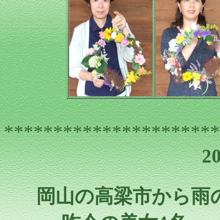
**********************
2
岡山の高梁市から雨