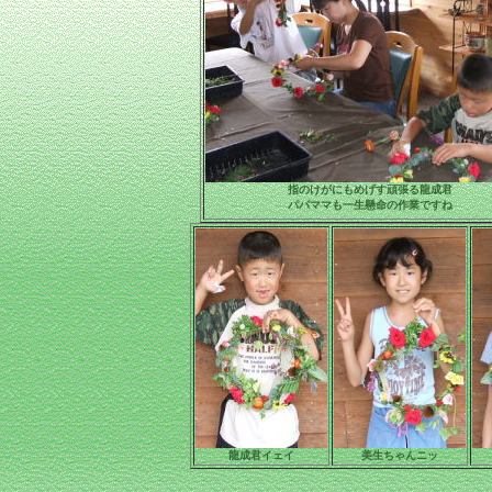
指のけがにもめげす頑張る龍成君
パパママも一生懸命の作業ですね
龍成君イェイ
美生ちゃんニッ