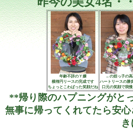
昨今の美女4名・
年齢不詳のＹ嬢
←の姪っ子の高
横楕円リースの完成です
ハートリースの勝
ちょっとこわばった笑顔だね
口元の笑顔で我慢
**帰り際のハプニングがと
無事に帰ってくれてたら安心
き