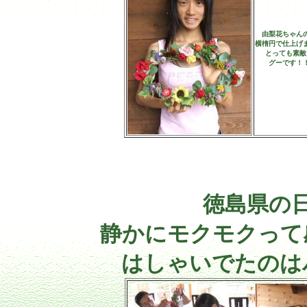
由梨花ちゃん
横楕円で仕上げ
とっても素敵
グーです！
徳島県の
静かにモクモクって
はしゃいでたのは