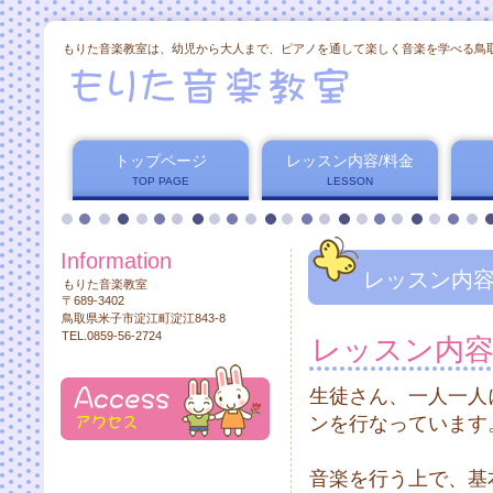
もりた音楽教室は、幼児から大人まで、ピアノを通して楽しく音楽を学べる鳥
トップページ
レッスン内容/料金
TOP PAGE
LESSON
Information
レッスン内容
もりた音楽教室
〒689-3402
鳥取県米子市淀江町淀江843-8
TEL.0859-56-2724
レッスン内
生徒さん、一人一人
ンを行なっています
音楽を行う上で、基