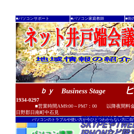
■パソコンサポート
■パソコン家庭教師
■街
ｂｙ Business Stage
1934-0297
■営業時間AM9:00～PM7：00
以降夜間料
日野郡日南町中石見
パソコンのトラブルや使い方が今ひとつわからない方に自