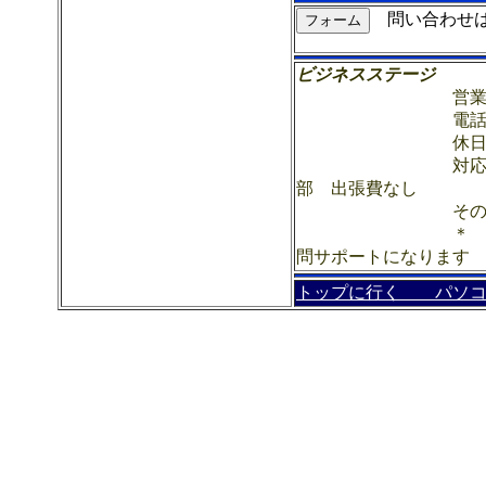
問い合わせは
ビジネスステージ
営業時間9：00
電話 0859-83-0
休日 日
対応エリア 日南
部 出張費なし
その他エリアは
＊ 不具合の電話
問サポートになります
トップに行く
パソ