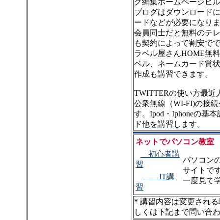
グ編集ホームページビ
ブログはダウンロードに
ードなどが必要になりま
会員同士だと無料のテ
も契約によって割安で
ラベル屋さんHOME無
ベル、ネームカード賞
作成も講習できます。
TWITTERの使い方最
公衆無線（WI-FI)の接
す。Ipod・Iphone
ド他を講習します。
ネットでパソコン教室
■
初心者講
パソコン
習
サイトで
IT講
一度見て
習
* 講習内容は変更され
しくは下記まで問い合