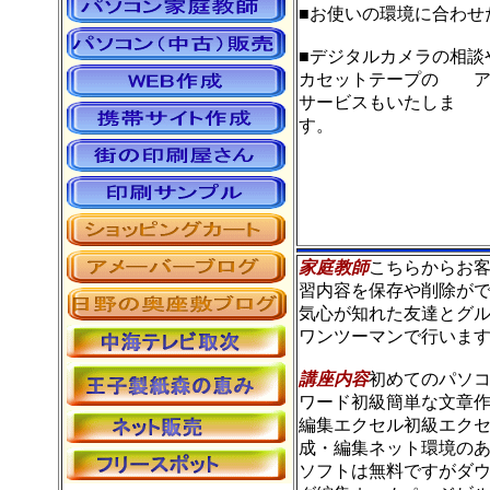
■お使いの環境に合わせ
■デジタルカメラの相談
カセットテープの ア
サービスもいたしま
家庭教師
こちらからお
習内容を保存や削除が
気心が知れた友達とグ
ワンツーマンで行いま
講座内容
初めてのパソコ
ワード初級簡単な文章
編集エクセル初級エク
成・編集ネット環境のある方
ソフトは無料ですがダウ