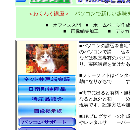
＜わくわく講座＞
パソコンで新しい趣味
■ オフィス入門 ■ ホームページ作成
■ 画像編集加工 ■ デジ
■パソコンの講習を自宅
のパソコンで講 習を
などは教室専有のパソ
り、実際講習を受けた
■フリーソフトはインタ
劫になりがちで す。
■街中に出ると有料・無
なると意外と初 めの
現実です。設定方法や
■HP,ブログサイトの
やレンタルサ ーバー