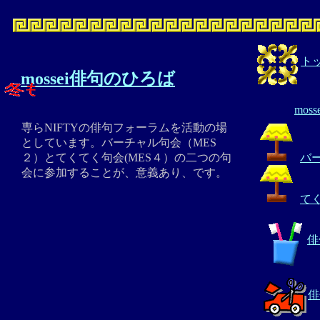
ト
mossei俳句のひろば
mos
専らNIFTYの俳句フォーラムを活動の場
としています。バーチャル句会（MES
２）とてくてく句会(MES４）の二つの句
バ
会に参加することが、意義あり、です。
て
俳
俳