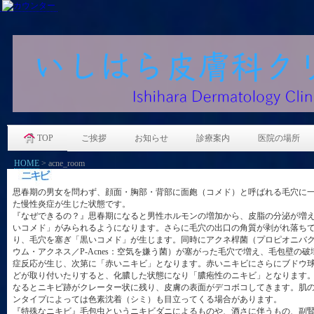
TOP
ご挨拶
お知らせ
診療案内
医院の場所
HOME
>
acne_room
思春期の男女を問わず、顔面・胸部・背部に面皰（コメド）と呼ばれる毛穴に
た慢性炎症が生じた状態です。
『なぜできるの？』思春期になると男性ホルモンの増加から、皮脂の分泌が増
いコメド」がみられるようになります。さらに毛穴の出口の角質が剥がれ落ち
り、毛穴を塞ぎ「黒いコメド」が生じます。同時にアクネ桿菌（プロピオニバ
ウム・アクネス／P-Acnes：空気を嫌う菌）が塞がった毛穴で増え、毛包壁の破
症反応が生じ、次第に「赤いニキビ」となります。赤いニキビにさらにブドウ
どが取り付いたりすると、化膿した状態になり「膿疱性のニキビ」となります
なるとニキビ跡がクレーター状に残り、皮膚の表面がデコボコしてきます。肌
ンタイプによっては色素沈着（シミ）も目立ってくる場合があります。
『特殊なニキビ』毛包虫というニキビダニによるものや、酒さに伴うもの、副