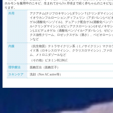
ホルモンを服用中のニキビ、生まれてから3ヶ月頃まで続く赤ちゃんのニキビな
ります。
外用
アクアチム(ナジフロキサシン),ダラシンＴ(クリンダマイシン)
イオウカンフルローション,ディフェリン（アダパレン),ベピ
ゲル(過酸化ベンゾイル)、デュアック配合ゲル(過酸化ベンゾ
ル+クリンダマイシン),ゼビッアクスローション(オゼノキサシ
ン),エピデュオゲル（過酸化ベンゾイル+アダパレン)、ゼビ
クス油性クリーム、ロゼックスゲル（酒さ）、ベピオローシ
ンなど
内服
（抗生物質）テトラサイクリン系（ミノサイクリン）マクロ
イド系（ロキシスロマイシン、クラリスロマイシン）,ファロ
ム、メトロニダゾールなど
（その他）ビタミンB2,B6,C
理学療法
面皰圧出（面皰圧子）
スキンケア
洗顔（Nov AC active等）