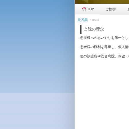
TOP
ご挨拶
HOME
>
room
当院の理念
患者様への思いやりを第一とし
患者様の権利を尊重し、個人情
他の診療所や総合病院、保健・