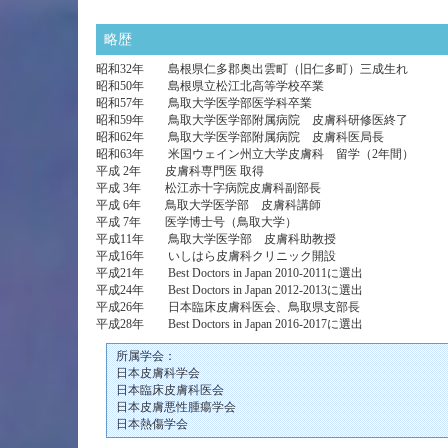
略歴
昭和32年 島根県仁多郡奥出雲町（旧仁多町）三成生れ
昭和50年 島根県立松江北高等学校卒業
昭和57年 鳥取大学医学部医学科卒業
昭和59年 鳥取大学医学部附属病院 皮膚科研修医終了
昭和62年 鳥取大学医学部附属病院 皮膚科医局長
昭和63年 米国ウェイン州立大学皮膚科 留学（2年間）
平成 2年 皮膚科専門医 取得
平成 3年 松江赤十字病院皮膚科副部長
平成 6年 鳥取大学医学部 皮膚科講師
平成 7年 医学博士号（鳥取大学）
平成11年 鳥取大学医学部 皮膚科助教授
平成16年 いしはら皮膚科クリニック開設
平成21年 Best Doctors in Japan 2010-2011に選出
平成24年 Best Doctors in Japan 2012-2013に選出
平成26年 日本臨床皮膚科医会、鳥取県支部長
平成28年 Best Doctors in Japan 2016-2017に選出
所属学会：
日本皮膚科学会
日本臨床皮膚科医会
日本皮膚悪性腫瘍学会
日本熱傷学会