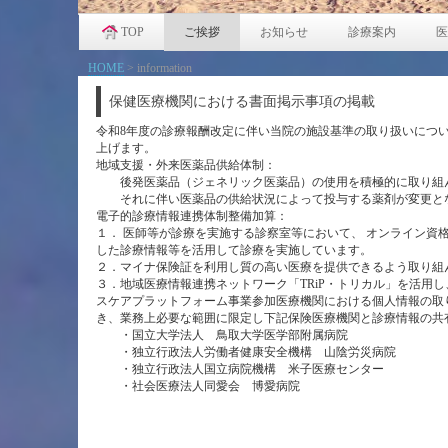
TOP
ご挨拶
お知らせ
診療案内
医
HOME
>
information
保健医療機関における書面掲示事項の掲載
令和8年度の診療報酬改定に伴い当院の施設基準の取り扱いにつ
上げます。
地域支援・外来医薬品供給体制：
後発医薬品（ジェネリック医薬品）の使用を積極的に取り組
それに伴い医薬品の供給状況によって投与する薬剤が変更と
電子的診療情報連携体制整備加算：
１． 医師等が診療を実施する診察室等において、 オンライン資
した診療情報等を活用して診療を実施しています。
２．マイナ保険証を利用し質の高い医療を提供できるよう取り組
３．地域医療情報連携ネットワーク「TRiP・トリカル」を活用
スケアプラットフォーム事業参加医療機関における個人情報の取
き、業務上必要な範囲に限定し下記保険医療機関と診療情報の共
・国立大学法人 鳥取大学医学部附属病院
・独立行政法人労働者健康安全機構 山陰労災病院
・独立行政法人国立病院機構 米子医療センター
・社会医療法人同愛会 博愛病院
令和８年